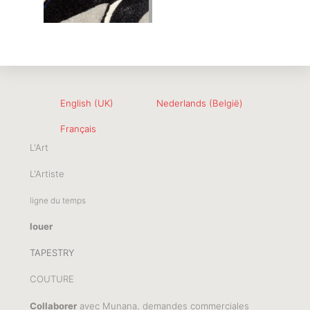
English (UK)
Nederlands (België)
Français
L'Art
L'Artiste
ligne du temps
louer
TAPESTRY
COUTURE
Collaborer
avec Munana, demandes commerciales