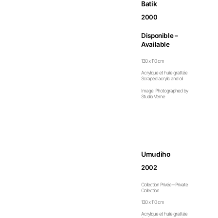
Batik
2000
Disponible –
Available
130 x 110 cm
Acrylique et huile grattée
Scraped acrylic and oil
Image: Photographed by
Studio Verne
Umudiho
2002
Collection Privée – Private
Collection
130 x 110 cm
Acrylique et huile grattée