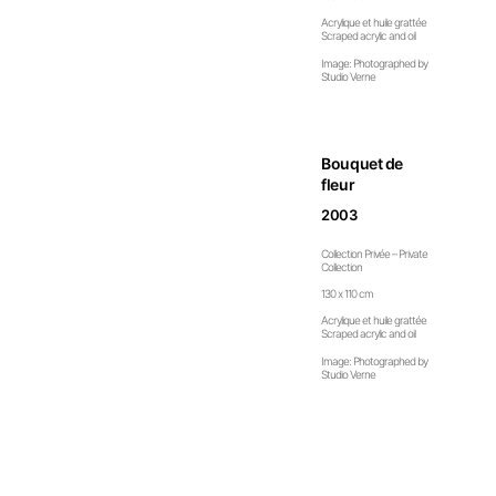
Acrylique et huile grattée
Scraped acrylic and oil
Image: Photographed by
Studio Verne
Bouquet de
fleur
2003
Collection Privée – Private
Collection
130 x 110 cm
Acrylique et huile grattée
Scraped acrylic and oil
Image: Photographed by
Studio Verne