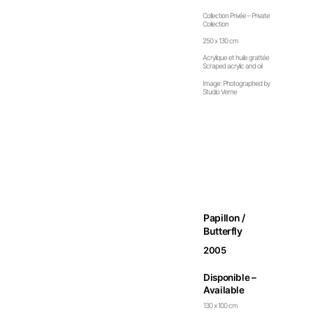
Collection Privée – Private
Collection
250 x 130 cm
Acrylique et huile grattée
Scraped acrylic and oil
Image: Photographed by
Studio Verne
Papillon /
Butterfly
2005
Disponible –
Available
130 x 100 cm