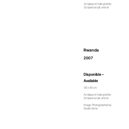
Acrylique et huile grattée
Scraped acrylic and oil
Rwanda
2007
Disponible –
Available
135 x 90 cm
Acrylique et huile grattée
Scraped acrylic and oil
Image: Photographed by
Studio Verne