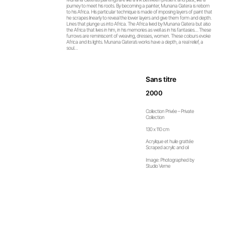
journey to meet his roots. By becoming a painter, Munana Gatera is reborn
to his Africa. His particular technique is made of imposing layers of paint that
he scrapes linearly to reveal the lower layers and give them form and depth.
Lines that plunge us into Africa. The Africa lived by Munana Gatera but also
the Africa that lives in him, in his memories as well as in his fantasies… These
furrows are reminiscent of weaving, dresses, women. These colours evoke
Africa and its lights. Munana Gatera’s works have a depth, a real relief, a
soul…
Sans titre
2000
Collection Privée – Private
Collection
130 x 110 cm
Acrylique et huile grattée
Scraped acrylic and oil
Image: Photographed by
Studio Verne