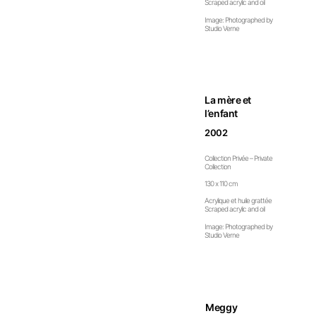
Scraped acrylic and oil
Image: Photographed by
Studio Verne
La mère et
l’enfant
2002
Collection Privée – Private
Collection
130 x 110 cm
Acrylique et huile grattée
Scraped acrylic and oil
Image: Photographed by
Studio Verne
Meggy