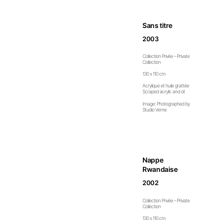
Sans titre
2003
Collection Privée – Private
Collection
130 x 110 cm
Acrylique et huile grattée
Scraped acrylic and oil
Image: Photographed by
Studio Verne
Nappe
Rwandaise
2002
Collection Privée – Private
Collection
130 x 110 cm