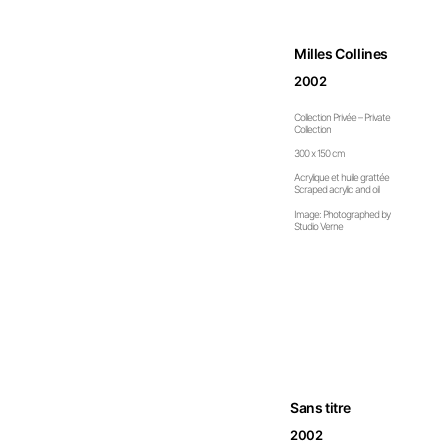
Milles Collines
2002
Collection Privée – Private
Collection
300 x 150 cm
Acrylique et huile grattée
Scraped acrylic and oil
Image: Photographed by
Studio Verne
Sans titre
2002