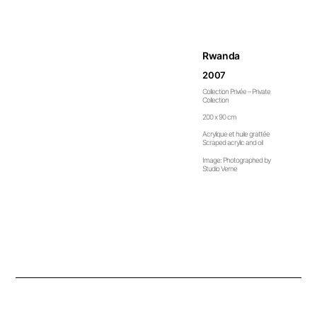
Rwanda
2007
Collection Privée – Private
Collection
200 x 90 cm
Acrylique et huile grattée
Scraped acrylic and oil
Image: Photographed by
Studio Verne