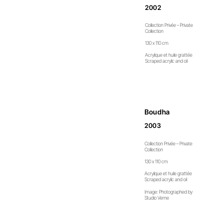
2002
Collection Privée – Private
Collection
130 x 110 cm
Acrylique et huile grattée
Scraped acrylic and oil
Boudha
2003
Collection Privée – Private
Collection
130 x 110 cm
Acrylique et huile grattée
Scraped acrylic and oil
Image: Photographed by
Studio Verne