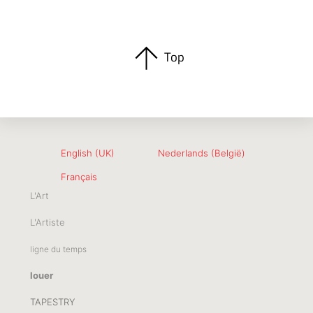
Top
English (UK)
Nederlands (België)
Français
L'Art
L'Artiste
ligne du temps
louer
TAPESTRY