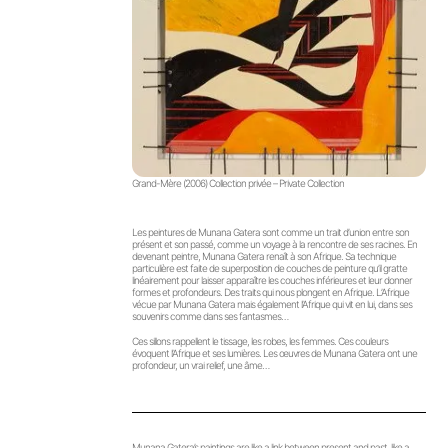
Grand-Mère (2006) Collection privée – Private Collection
Les peintures de Munana Gatera sont comme un trait d’union entre son
présent et son passé, comme un voyage à la rencontre de ses racines. En
devenant peintre, Munana Gatera renaît à son Afrique. Sa technique
particulière est faite de superposition de couches de peinture qu’il gratte
linéairement pour laisser apparaître les couches inférieures et leur donner
formes et profondeurs. Des traits qui nous plongent en Afrique. L’Afrique
vécue par Munana Gatera mais également l’Afrique qui vit en lui, dans ses
souvenirs comme dans ses fantasmes…
Ces sillons rappellent le tissage, les robes, les femmes. Ces couleurs
évoquent l’Afrique et ses lumières. Les œuvres de Munana Gatera ont une
profondeur, un vrai relief, une âme…
Munana Gatera’s paintings are like a link between present and past, like a