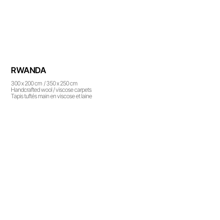
RWANDA
300 x 200 cm / 350 x 250 cm
Handcrafted wool / viscose carpets
Tapis tuftés main en viscose et laine