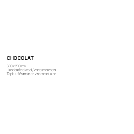
CHOCOLAT
300 x 200 cm
Handcrafted wool / viscose carpets
Tapis tuftés main en viscose et laine