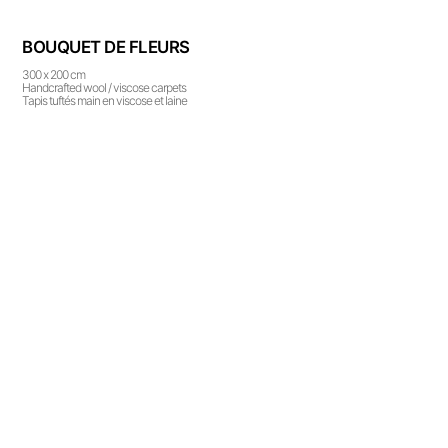
BOUQUET DE FLEURS
300 x 200 cm
Handcrafted wool / viscose carpets
Tapis tuftés main en viscose et laine