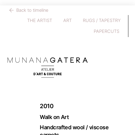
Skip
Back to timeline
to
THE ARTIST
ART
RUGS / TAPESTRY
content
PAPERCUTS
2010
Walk on Art
Handcrafted wool / viscose
carpets