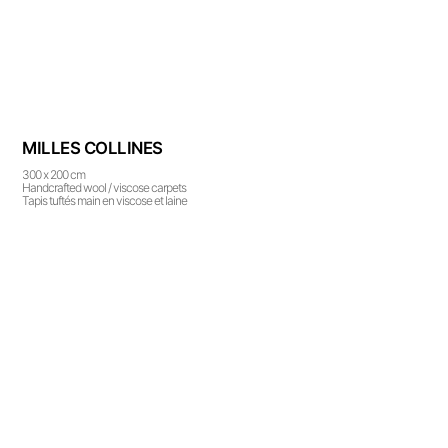
MILLES COLLINES
300 x 200 cm
Handcrafted wool / viscose carpets
Tapis tuftés main en viscose et laine