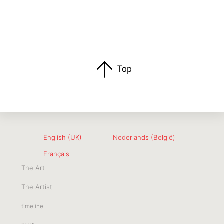
Top
English (UK)
Nederlands (België)
Français
The Art
The Artist
timeline