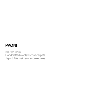
PAON!
300 x 200 cm
Handcrafted wool / viscose carpets
Tapis tuftés main en viscose et laine